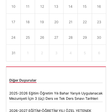
10
11
12
13
14
15
16
17
18
19
20
21
22
23
24
25
26
27
28
29
30
31
1
2
3
4
5
6
Diğer Duyurular
2025-2026 Eğitim Öğretim Yılı Bahar Yarıyılı Uygulanacak
Mezuniyeti İçin 3 (üç) Ders ve Tek Ders Sınavı Tarihleri
2026-2027 EĞİTİM-ÖĞRETİM YILI ÖZEL YETENEK