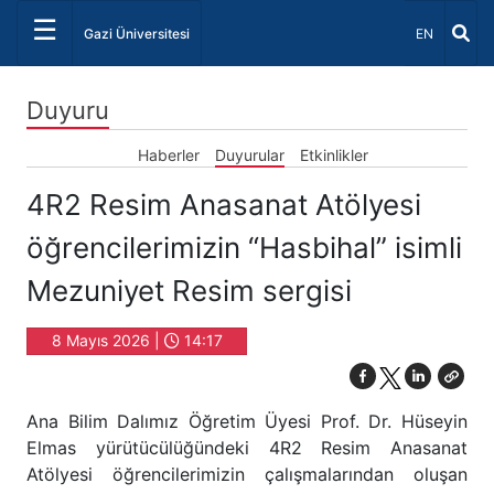
☰
Dil Seçiniz 
Gazi Üniversitesi
EN
Duyuru
Haberler
Duyurular
Etkinlikler
4R2 Resim Anasanat Atölyesi
öğrencilerimizin “Hasbihal” isimli
Mezuniyet Resim sergisi
8 Mayıs 2026 |
14:17
Ana Bilim Dalımız Öğretim Üyesi Prof. Dr. Hüseyin
Elmas yürütücülüğündeki 4R2 Resim Anasanat
Atölyesi öğrencilerimizin çalışmalarından oluşan