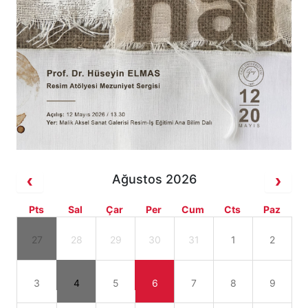
Ağustos 2026
Pts
Sal
Çar
Per
Cum
Cts
Paz
27
28
29
30
31
1
2
3
4
5
6
7
8
9